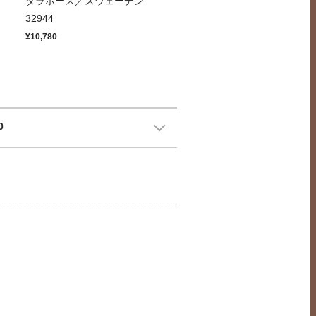
ッ
ダラホース／スウェーデン
32944
¥10,780
0