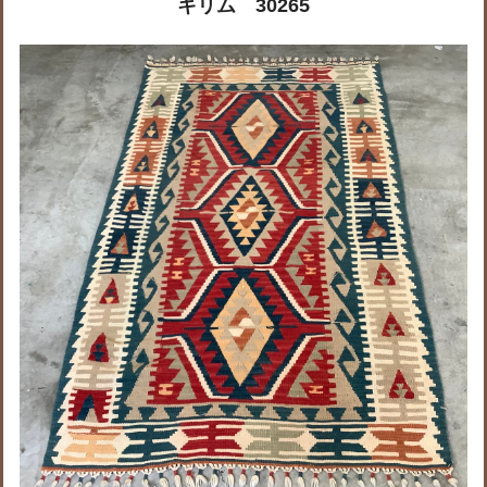
キリム 30265