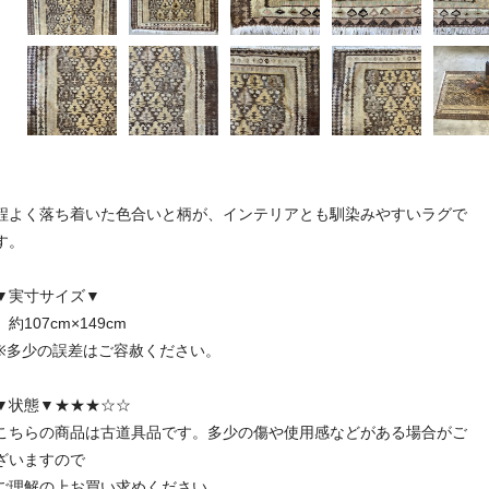
程よく落ち着いた色合いと柄が、インテリアとも馴染みやすいラグで
す。
▼実寸サイズ▼
約107cm×149cm
※多少の誤差はご容赦ください。
▼状態▼★★★☆☆
こちらの商品は古道具品です。多少の傷や使用感などがある場合がご
ざいますので
ご理解の上お買い求めください。