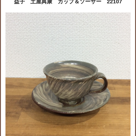
益子 土屋典康 カップ＆ソーサー 22107