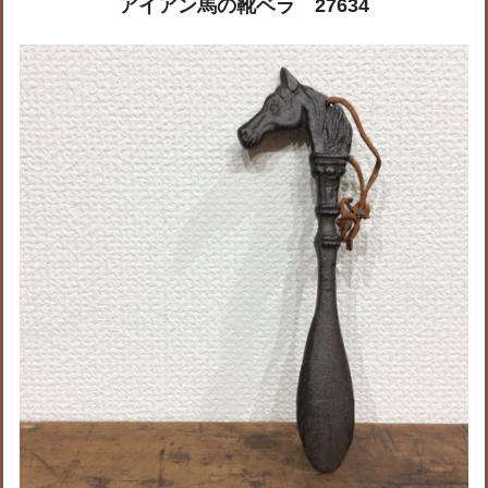
アイアン馬の靴ベラ 27634