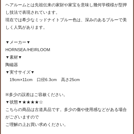
ヘアルームとは先祖伝来の家財や家宝を意味し幾何学模様が型押
し技法で表現されています。
現在では希少なミッドナイトブルー色は、深みのあるブルーで美
しく人気があります。
▼メーカー▼
HORNSEA /HEIRLOOM
▼素材▼
陶磁器
▼実寸サイズ▼
19cm×11cm 口径6.3cm 高さ25cm
※多少の誤差はご容赦ください。
▼状態▼★★★★☆
こちらの商品は古道具品です。多少の傷や使用感などがある場合
がございますので
ご理解の上お買い求めください。