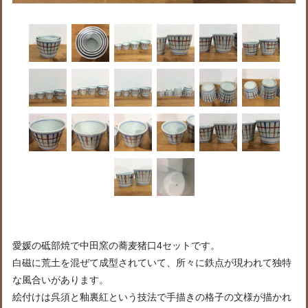
愛媛の砥部焼で中田窯の蕎麦猪口4セットです。
白磁に荒土を混ぜて成型されていて、所々に鉄点が現われて独特
な風合いがあります。
絵付けは呉須と釉裏紅という技法で手描きの格子の文様が描かれ