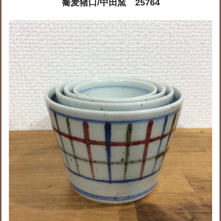
蕎麦猪口/中田窯 25764