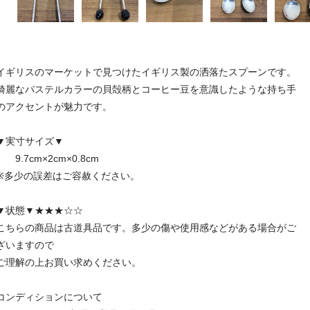
イギリスのマーケットで見つけたイギリス製の洒落たスプーンです。
綺麗なパステルカラーの貝殻柄とコーヒー豆を意識したような持ち手
のアクセントが魅力です。
▼実寸サイズ▼
9.7cm×2cm×0.8cm
※多少の誤差はご容赦ください。
▼状態▼★★★☆☆
こちらの商品は古道具品です。多少の傷や使用感などがある場合がご
ざいますので
ご理解の上お買い求めください。
コンディションについて