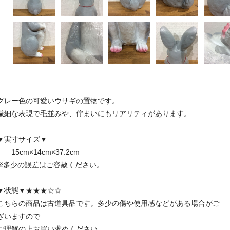
グレー色の可愛いウサギの置物です。
繊細な表現で毛並みや、佇まいにもリアリティがあります。
▼実寸サイズ▼
15cm×14cm×37.2cm
※多少の誤差はご容赦ください。
▼状態▼★★★☆☆
こちらの商品は古道具品です。多少の傷や使用感などがある場合がご
ざいますので
ご理解の上お買い求めください。