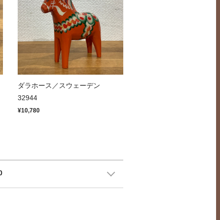
ッ
ダラホース／スウェーデン
32944
¥10,780
0