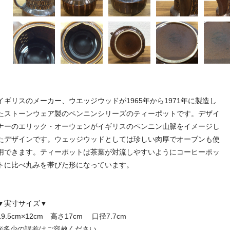
イギリスのメーカー、ウエッジウッドが1965年から1971年に製造し
たストーンウェア製のペンニンシリーズのティーポットです。デザイ
ナーのエリック・オーウェンがイギリスのペンニン山脈をイメージし
たデザインです。ウェッジウッドとしては珍しい肉厚でオーブンも使
用できます。ティーポットは茶葉が対流しやすいようにコーヒーポッ
トに比べ丸みを帯びた形になっています。
▼実寸サイズ▼
19.5cm×12cm 高さ17cm 口径7.7cm
※多少の誤差はご容赦ください。