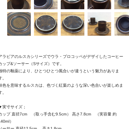
アラビアのルスカシリーズでウラ・プロコッペがデザイしたコーヒー
カップ&ソーサー（Sサイズ）です。
独特の釉薬により、ひとつひとつ風合いが違うという魅力がありま
す。
秋色を意味するルスカは、色づく紅葉のような深い色合いが楽しめま
す。
▼実寸サイズ；
カップ 直径7cm （取っ手含む9.5cm） 高さ7.8cm （実容量 約
140ml）
ソーサー 直径12.5cm 高さ1.8cm