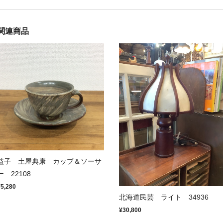
関連商品
益子 土屋典康 カップ＆ソーサ
ー 22108
¥5,280
北海道民芸 ライト 34936
¥30,800