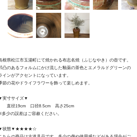
島根県松江市玉湯町にて焼かれる布志名焼（ふじなやき）の壺です。
凹凸のあるフォルムにかけ流した釉薬の茶色とエメラルドグリーンの
ラインがアクセントになっています。
季節の花やドライフラワーを飾って楽しめます。
▼実寸サイズ▼
直径19cm 口径8.5cm 高さ25cm
※多少の誤差はご容赦ください。
▼状態▼★★★★☆
こちらの商品は古道具品です。多少の傷や使用感などがある場合がご