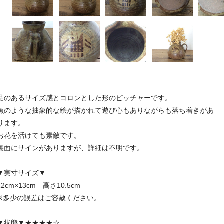
品のあるサイズ感とコロンとした形のピッチャーです。
魚のような抽象的な絵が描かれて遊び心もありながらも落ち着きがあ
ります。
お花を活けても素敵です。
裏面にサインがありますが、詳細は不明です。
▼実寸サイズ▼
12cm×13cm 高さ10.5cm
※多少の誤差はご容赦ください。
▼状態▼★★★★☆