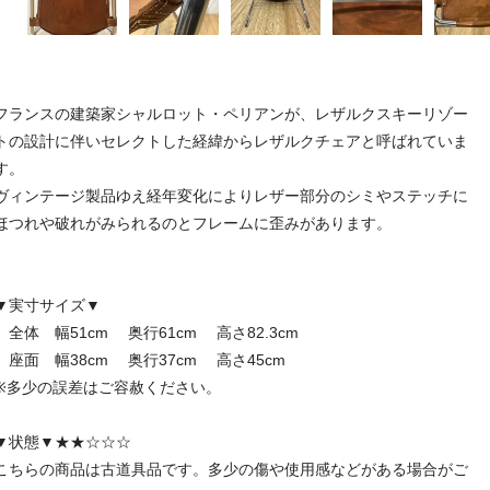
フランスの建築家シャルロット・ペリアンが、レザルクスキーリゾー
トの設計に伴いセレクトした経緯からレザルクチェアと呼ばれていま
す。
ヴィンテージ製品ゆえ経年変化によりレザー部分のシミやステッチに
ほつれや破れがみられるのとフレームに歪みがあります。
▼実寸サイズ▼
全体 幅51cm 奥行61cm 高さ82.3cm
座面 幅38cm 奥行37cm 高さ45cm
※多少の誤差はご容赦ください。
▼状態▼★★☆☆☆
こちらの商品は古道具品です。多少の傷や使用感などがある場合がご